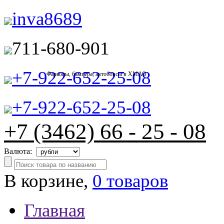
inva8689
711-680-901
+7-922-652-25-08
Фаркопы, бампера, автобоксы в ХМАО
+7-922-652-25-08
+7 (3462) 66 - 25 - 08
Валюта:
В корзине,
0 товаров
Главная