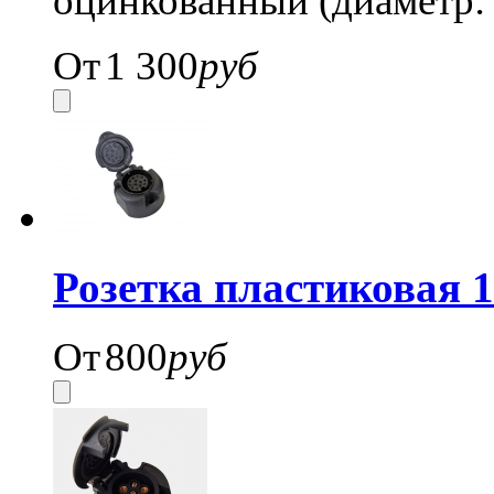
оцинкованный (диаметр:
От
1 300
руб
Розетка пластиковая 1
От
800
руб