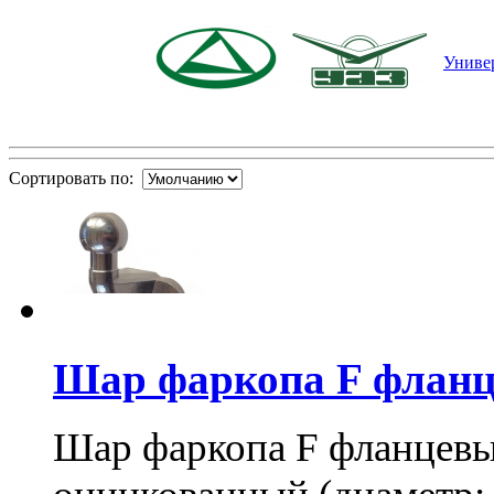
Униве
Сортировать по:
Шар фаркопа F флан
Шар фаркопа F фланцевы