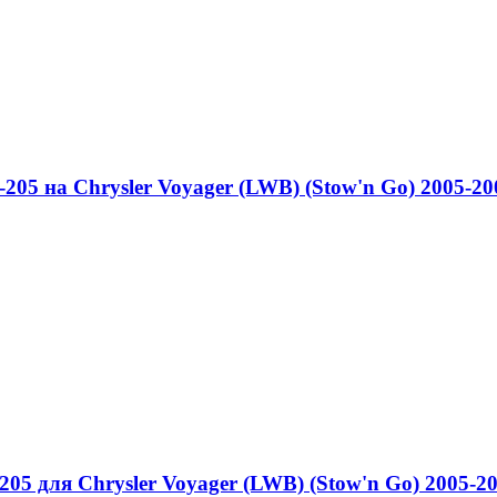
05 на Chrysler Voyager (LWB) (Stow'n Go) 2005-20
 для Chrysler Voyager (LWB) (Stow'n Go) 2005-2