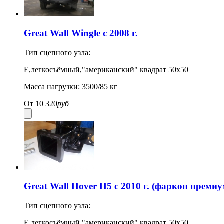
Great Wall Wingle с 2008 г.
Тип сцепного узла:
Е,легкосъёмный,"американский" квадрат 50х50
Масса нагрузки: 3500/85 кг
От
10 320
руб
Great Wall Hover H5 с 2010 г. (фаркоп премиу
Тип сцепного узла:
Е,легкосъёмный,"американский" квадрат 50х50